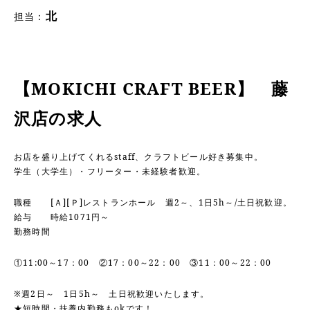
北
担当：
【MOKICHI CRAFT BEER】 藤
沢店の求人
お店を盛り上げてくれるstaff、クラフトビール好き募集中。
学生（大学生）・フリーター・未経験者歓迎。
職種
[Ａ][Ｐ]レストランホール 週2～、1日5h～/土日祝歓迎。
給与 時給1071円～
勤務時間
①11:00～17：00 ②17：00～22：00 ③11：00～22：00
※週2日～ 1日5h～ 土日祝歓迎いたします。
★短時間・扶養内勤務もokです！