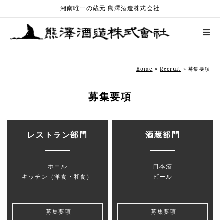
湘南唯一の蔵元 熊澤酒造株式会社
Home
»
Recruit
»
募集要項
募集要項
レストラン部門
酒蔵部門
ホール
日本酒
キッチン（洋食・和食）
ビール
募集要項
募集要項