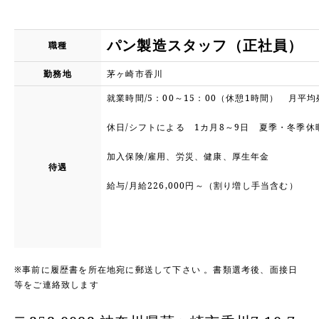
パン製造スタッフ（正社員）
職種
勤務地
茅ヶ崎市香川
就業時間/
5
：00～15：00（休憩1時間） 月平均
休日/シフトによる 1カ月8～9日 夏季・冬季休
加入保険/
雇用、労災、健康、厚生年金
待遇
給与/月給226,000円～（割り増し手当含む）
※事前に履歴書を所在地宛に郵送して下さい 。書類選考後、面接日
等をご連絡致します