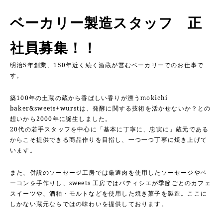
ベーカリー製造スタッフ 正
社員募集！！
明治5年創業、
150年近く続く酒蔵が営むベーカリーでのお仕事で
す。
築100年の土蔵の蔵から香ばしい香りが漂うmokichi
baker&sweets+wurstは、
発酵に関する技術を活かせないか？との
想いから2000年に誕生しました。
20代の若手スタッフを中心に「基本に丁寧に、忠実に」蔵元である
からこそ提供できる商品作りを目指し、一つ一つ丁寧に焼き上げて
います。
また、併設のソーセージ工房では厳選肉を使用したソーセージやベ
ーコンを手作りし、sweets 工房ではパティシエが季節ごとのカフェ
スイーツや、酒粕・モルトなどを使用した焼き菓子を製造。ここに
しかない蔵元ならではの味わいを提供しております。